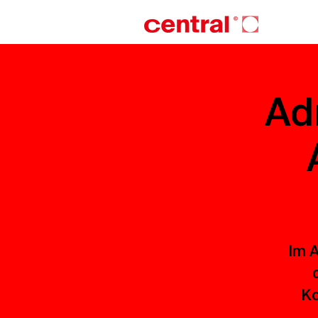
Ad
Im A
Ko