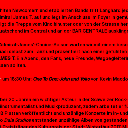
ten Newcomern und etablierten Bands tritt Langhard jed
miral James T. auf und legt im Anschluss im Foyer in gem
teigt die Treppe vom Kino hinunter oder von der Strasse he
uatschend im Central und an der BAR CENTRALE auskling
 Admiral-James'-Choice-Saison warten wir mit einem beso
uasi selbst zum Tanz und präsentiert nach einer gefühlten 
MES T. 
Ein Abend, den Fans, neue Freunde, Wegbegleiteri
sen sollten. 
r
 um 18:30 Uhr: 
One To One: John and Yoko
 von Kevin Macdo
über 20 Jahren ein wichtiger Akteur in der Schweizer Rock-
instrumentalist und Musikproduzent, zudem arbeitet er für
8 Platten veröffentlicht und unzählige Konzerte im In- und 
o 
Dala Studios
 entstanden unzählige Alben von gestanden
Preisträger des Kulturpreis der Stadt Winterthur 2017. M