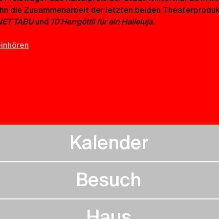
ihn die Zusammenarbeit der letzten beiden Theaterproduk
ET TABU 
und 
10 Herrgöttli für ein Halleluja
.
inhören
Kalender
Besuch
Haus