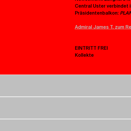
Central Uster verbindet 
Präsidentenbalkon: 
PLAN
Admiral James T. zum Re
EINTRITT FREI 
Kollekte