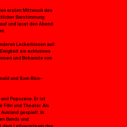
en ersten Mittwoch des 
ütlicher Barstimmung 
rauf und lasst den Abend 
en.
nderen Leckerbissen auf: 
Ewigkeit ein exklusives 
nnnen und Bekannte von 
nald und Sam Rice-
 und Popszene. Er ist 
 Film und Theater. Als 
Ausland gespielt. In 
en Bands und 
it dem Leitungsteam des 