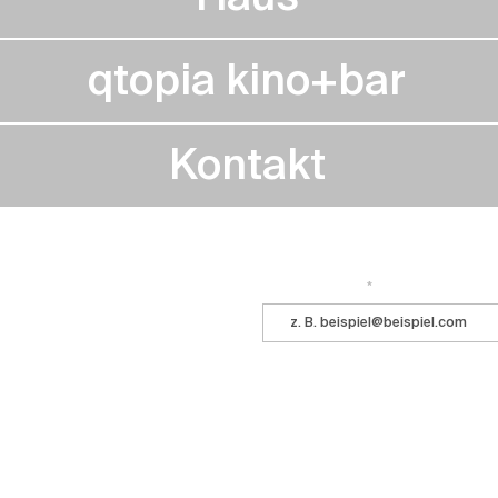
qtopia kino+bar
Kontakt
Immer auf dem Laufenden bleiben? 
 ihr kommt ins Central!
E-Mail-Adresse