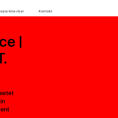
topia kino+bar
Kontakt
ce |
.
bietet
in
zent