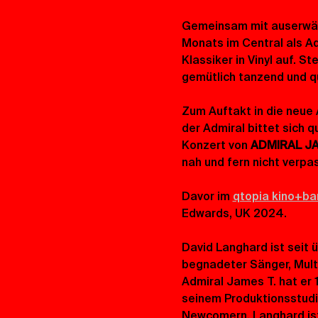
Gemeinsam mit auserwähl
Monats im Central als Ad
Klassiker in Vinyl auf. S
gemütlich tanzend und q
Zum Auftakt in die neue
der Admiral bittet sich q
Konzert von 
ADMIRAL JA
nah und fern nicht verpas
Davor im 
qtopia kino+ba
Edwards, UK 2024. 
David Langhard ist seit 
begnadeter Sänger, Multi
Admiral James T. hat er 1
seinem Produktionsstudi
Newcomern. Langhard ist 