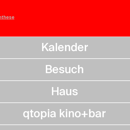
nthese
Kalender
Besuch
Haus
qtopia kino+bar