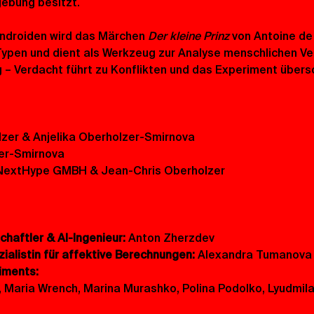
ebung besitzt.
Androiden wird das Märchen 
Der kleine Prinz
 von Antoine de
Typen und dient als Werkzeug zur Analyse menschlichen Ve
 – Verdacht führt zu Konflikten und das Experiment übers
zer & Anjelika Oberholzer-Smirnova 
er-Smirnova 
NextHype GMBH & Jean-Chris Oberholzer
haftler & AI-Ingenieur: 
Anton Zherzdev 
alistin für affektive Berechnungen: 
Alexandra Tumanova
ments: 
, Maria Wrench, Marina Murashko, Polina Podolko, Lyudmil