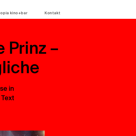
topia kino+bar
Kontakt
 Prinz –
liche
se in
 Text