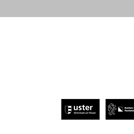
Abnormal, normal, egal – Hauptsache,
leitung@centraluster.ch
044 941 86 10
Central Uster
Brauereistrasse 2
8610 Uster​