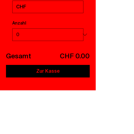
CHF
Anzahl
Gesamt
CHF 0.00
Zur Kasse
Abnormal, normal, egal – Hauptsache, ihr
kommt ins Central!
leitung@centraluster.ch
044 941 86 10