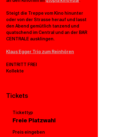
an den Kinofilm im 
qtopia kino+bar
.
Steigt die Treppe vom Kino hinunter 
oder von der Strasse herauf und lasst 
den Abend gemütlich tanzend und 
quatschend im Central und an der BAR 
CENTRALE ausklingen.
Klaus Egger Trio zum Reinhören
EINTRITT FREI 
Kollekte
Tickets
Tickettyp
Freie Platzwahl
Preis eingeben