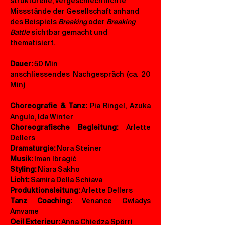
strukturelle, vergeschlechtlichte 
Missstände der Gesellschaft anhand 
des Beispiels 
Breaking
 oder 
Breaking 
Battle
 sichtbar gemacht und 
thematisiert.
Dauer: 
50 Min 
anschliessendes Nachgespräch (ca. 20 
Min)
Choreografie & Tanz:
 Pia Ringel, Azuka 
Angulo, Ida Winter
Choreografische Begleitung:
 Arlette 
Dellers
Dramaturgie:
 Nora Steiner
Musik:
 Iman Ibragić
Styling:
 Niara Sakho
Licht:
 Samira Della Schiava
Produktionsleitung:
 Arlette Dellers
Tanz Coaching: 
Venance Gwladys 
Amvame
Oeil Exterieur:
 Anna Chiedza Spörri