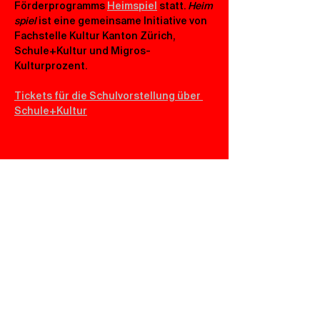
Förderprogramms 
Heimspiel
 statt. 
Heim
spiel
 ist eine gemeinsame Initiative von 
Fachstelle Kultur Kanton Zürich, 
Schule+Kultur und Migros-
Kulturprozent.
Tickets für die Schulvorstellung über 
Schule+Kultur
Abnormal, normal, egal – Hauptsache, ihr
kommt ins Central!
leitung@centraluster.ch
044 941 86 10
Central Uster
Brauereistrasse 2