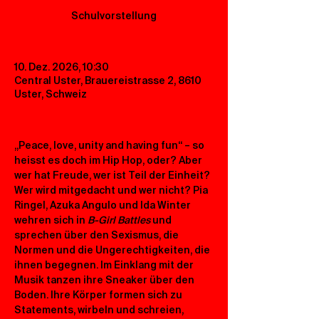
Schulvorstellung
10. Dez. 2026, 10:30
Central Uster, Brauereistrasse 2, 8610
Uster, Schweiz
„Peace, love, unity and having fun“ – so 
heisst es doch im Hip Hop, oder? Aber 
wer hat Freude, wer ist Teil der Einheit? 
Wer wird mitgedacht und wer nicht? Pia 
Ringel, Azuka Angulo und Ida Winter 
wehren sich in 
B-Girl Battles
 und 
sprechen über den Sexismus, die 
Normen und die Ungerechtigkeiten, die 
ihnen begegnen. Im Einklang mit der 
Musik tanzen ihre Sneaker über den 
Boden. Ihre Körper formen sich zu 
Statements, wirbeln und schreien, 