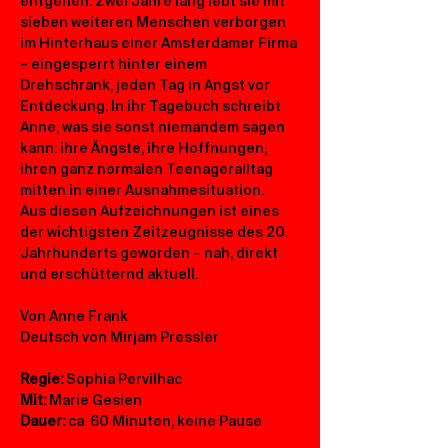
entgehen: Zwei Jahre lang lebt sie mit 
sieben weiteren Menschen verborgen 
im Hinterhaus einer Amsterdamer Firma 
– eingesperrt hinter einem 
Drehschrank, jeden Tag in Angst vor 
Entdeckung. In ihr Tagebuch schreibt 
Anne, was sie sonst niemandem sagen 
kann: ihre Ängste, ihre Hoffnungen, 
ihren ganz normalen Teenageralltag 
mitten in einer Ausnahmesituation.
Aus diesen Aufzeichnungen ist eines 
der wichtigsten Zeitzeugnisse des 20. 
Jahrhunderts geworden – nah, direkt 
und erschütternd aktuell.
Von Anne Frank 
Deutsch von Mirjam Pressler
Regie:
 Sophia Pervilhac
Mit:
 Marie Gesien
Dauer:
 ca. 60 Minuten, keine Pause