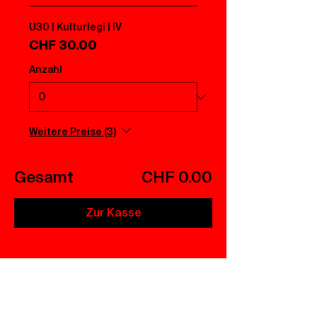
U30 | Kulturlegi | IV
CHF 30.00
Anzahl
Weitere Preise (3)
Gesamt
CHF 0.00
Zur Kasse
Abnormal, normal, egal – Hauptsache, ihr
kommt ins Central!