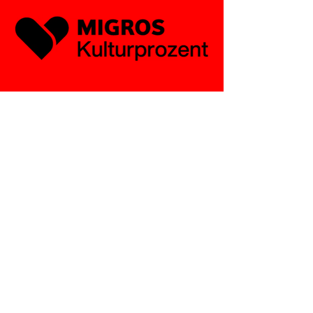
Abnormal, normal, egal – Hauptsache, ihr
kommt ins Central!
leitung@centraluster.ch
044 941 86 10