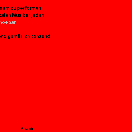
nsam zu performen. 
alen Musiker jeden 
ino+bar
.
end gemütlich tanzend 
Anzahl