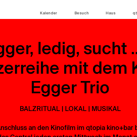
Kalender
Besuch
Haus
q
ger, ledig, sucht ..
erreihe mit dem 
Egger Trio
BALZRITUAL | LOKAL | MUSIKAL
nschluss an den Kinofilm im qtopia kino+bar 