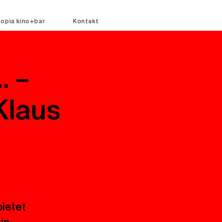
topia kino+bar
Kontakt
. –
Klaus
bietet