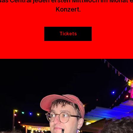
das Central jeden ersten Mittwoch im Monat e
Konzert.
Tickets