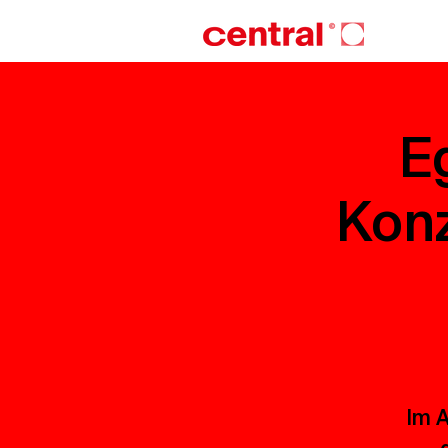
Eg
Konz
Im A