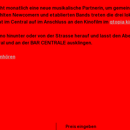
cht monatlich eine neue musikalische Partnerin, um gemei
ten Newcomern und etablierten Bands treten die drei lok
 im Central auf im Anschluss an den Kinofilm im 
qtopia k
no hinunter oder von der Strasse herauf und lasst den Ab
al und an der BAR CENTRALE ausklingen.
inhören
Preis eingeben