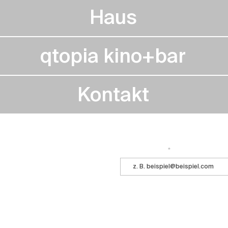
Haus
qtopia kino+bar
Kontakt
Immer auf dem Laufenden bleiben? 
 ihr kommt ins Central!
E-Mail-Adresse