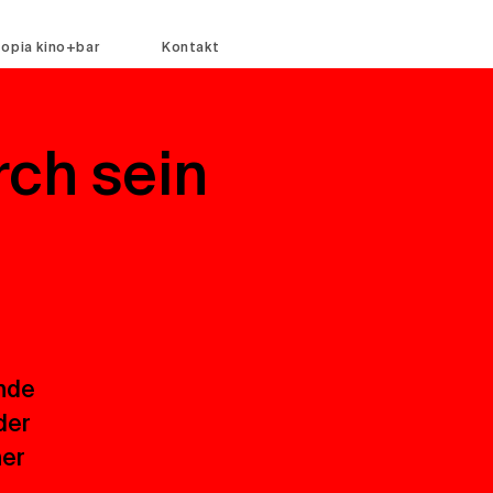
topia kino+bar
Kontakt
rch sein
nde
der
ner