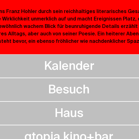
s Franz Hohler durch sein reichhaltiges literarisches Ges
 Wirklichkeit unmerklich auf und macht Ereignissen Platz, 
ewöhnlich wachem Blick für beunruhigende Details erzählt e
es Alltags, aber auch von seiner Poesie. Ein heiterer Aben
 steht bevor, ein ebenso fröhlicher wie nachdenklicher Spa
Kalender
Besuch
Haus
qtopia kino+bar