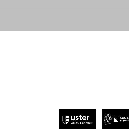
Abnormal, normal, egal – Hauptsache,
leitung@centraluster.ch
044 941 86 10
Central Uster
Brauereistrasse 2
8610 Uster​