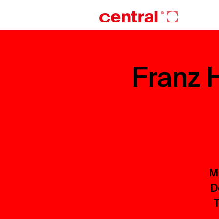
Franz H
Mi
D
T