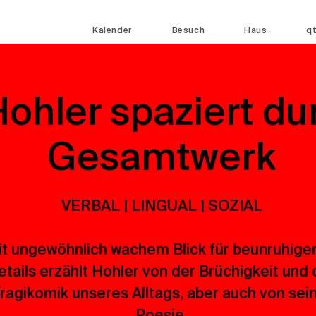
Kalender
Besuch
Haus
q
ohler spaziert du
Gesamtwerk
VERBAL | LINGUAL | SOZIAL
t ungewöhnlich wachem Blick für beunruhige
etails erzählt Hohler von der Brüchigkeit und 
ragikomik unseres Alltags, aber auch von sei
Poesie.