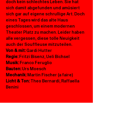
doch kein schlechtes Leben. Sie hat 
sich damit abgefunden und amüsiert 
sich gar auf eigene schrullige Art. Doch 
eines Tages wird das alte Haus 
geschlossen, um einem modernen 
Theater Platz zu machen. Leider haben 
alle vergessen, diese tolle Neuigkeit 
auch der Souffleuse mitzuteilen.
Von & mit:
 Gardi Hutter  
Regie:
 Fritzi Bisenz, Ueli Bichsel    
Musik:
 Franco Feruglio    
Bauten:
 Urs Moesch   
Mechanik:
 Martin Fischer (a faire)    
Licht & Ton:
 Theo Bernardi, Raffaella 
Benini
Abnormal, normal, egal – Hauptsache, ihr
kommt ins Central!