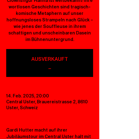
Clownsfigur Hanna ist weltbekannt! Ihre
wortlosen Geschichten sind tragisch-
komische Metaphern auf unser
hoffnungsloses Strampeln nach Glück –
wie jenes der Souffleuse in ihrem
schattigen und unscheinbaren Dasein
im Bühnenuntergrund.
AUSVERKAUFT
_
14. Feb. 2025, 20:00
Central Uster, Brauereistrasse 2, 8610
Uster, Schweiz
Gardi Hutter macht auf ihrer 
Jubiläumstour im Central Uster halt mit 