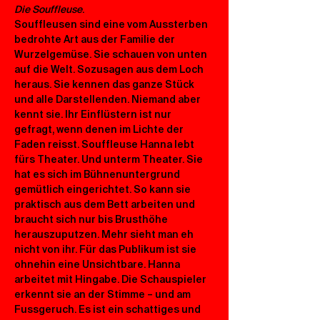
Die Souffleuse
.
Souffleusen sind eine vom Aussterben 
bedrohte Art aus der Familie der 
Wurzelgemüse. Sie schauen von unten 
auf die Welt. Sozusagen aus dem Loch 
heraus. Sie kennen das ganze Stück 
und alle Darstellenden. Niemand aber 
kennt sie. Ihr Einflüstern ist nur 
gefragt, wenn denen im Lichte der 
Faden reisst. Souffleuse Hanna lebt 
fürs Theater. Und unterm Theater. Sie 
hat es sich im Bühnenuntergrund 
gemütlich eingerichtet. So kann sie 
praktisch aus dem Bett arbeiten und 
braucht sich nur bis Brusthöhe 
herauszuputzen. Mehr sieht man eh 
nicht von ihr. Für das Publikum ist sie 
ohnehin eine Unsichtbare. Hanna 
arbeitet mit Hingabe. Die Schauspieler 
erkennt sie an der Stimme – und am 
Fussgeruch. Es ist ein schattiges und 