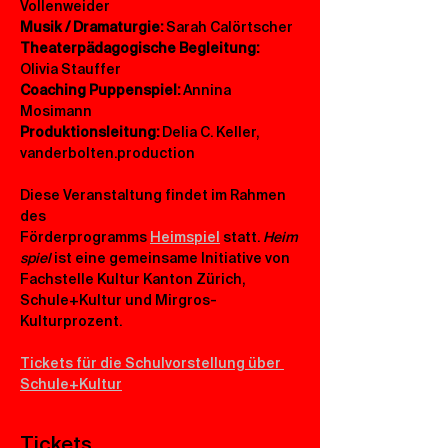
Vollenweider
Musik / Dramaturgie: 
Sarah Calörtscher
Theaterpädagogische Begleitung:
Olivia Stauffer 
Coaching Puppenspiel: 
Annina 
Mosimann
Produktionsleitung:
 Delia C. Keller, 
vanderbolten.production
Diese Veranstaltung findet im Rahmen 
des 
Förderprogramms 
Heimspiel
 statt. 
Heim
spiel
 ist eine gemeinsame Initiative von 
Fachstelle Kultur Kanton Zürich, 
Schule+Kultur und Mirgros-
Kulturprozent. 
Tickets für die Schulvorstellung über 
Schule+Kultur
Tickets