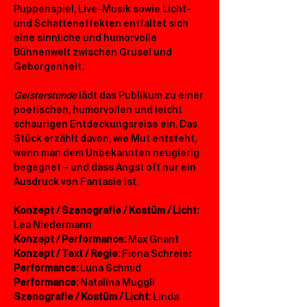
Puppenspiel, Live-Musik sowie Licht- 
und Schatteneffekten entfaltet sich 
eine sinnliche und humorvolle 
Bühnenwelt zwischen Grusel und 
Geborgenheit.
Geisterstunde
 lädt das Publikum zu einer 
poetischen, humorvollen und leicht 
schaurigen Entdeckungsreise ein. Das 
Stück erzählt davon, wie Mut entsteht, 
wenn man dem Unbekannten neugierig 
begegnet – und dass Angst oft nur ein 
Ausdruck von Fantasie ist.
Konzept / Szenografie / Kostüm / Licht: 
Lea Niedermann
Konzept / Performance:
 Max Gnant
Konzept / Text / Regie:
 Fiona Schreier
Performance: 
Luna Schmid
Performance: 
Natalina Muggli
Szenografie / Kostüm / Licht: 
Linda 