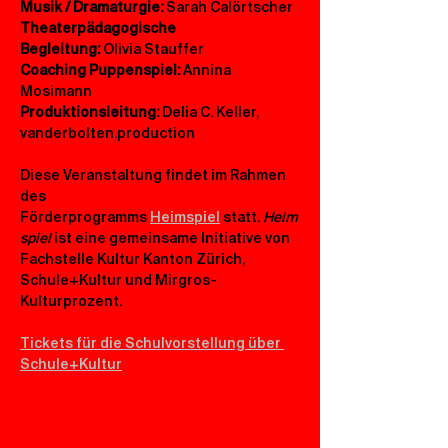
Musik / Dramaturgie: 
Sarah Calörtscher
Theaterpädagogische 
Begleitung:
 Olivia Stauffer 
Coaching Puppenspiel: 
Annina 
Mosimann
Produktionsleitung:
 Delia C. Keller, 
vanderbolten.production
Diese Veranstaltung findet im Rahmen 
des 
Förderprogramms 
Heimspiel
 statt. 
Heim
spiel
 ist eine gemeinsame Initiative von 
Fachstelle Kultur Kanton Zürich, 
Schule+Kultur und Mirgros-
Kulturprozent. 
Tickets für die Schulvorstellung über 
Schule+Kultur