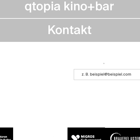
qtopia kino+bar
Kontakt
Immer auf dem Laufenden bleiben? 
 ihr kommt ins Central!
E-Mail-Adresse