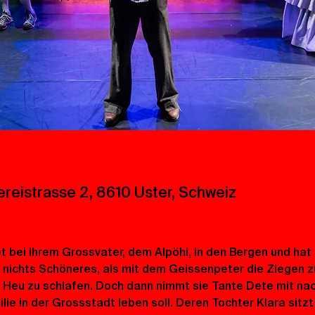
ereistrasse 2, 8610 Uster, Schweiz
t bei ihrem Grossvater, dem Alpöhi, in den Bergen und hat
s nichts Schöneres, als mit dem Geissenpeter die Ziegen z
 Heu zu schlafen. Doch dann nimmt sie Tante Dete mit nach
e in der Grossstadt leben soll. Deren Tochter Klara sitzt 