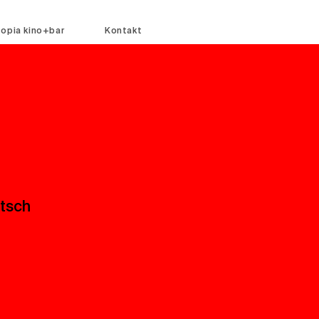
topia kino+bar
Kontakt
tsch