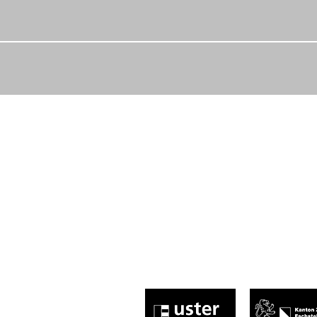
Abnormal, normal, egal – Hauptsache,
leitung@centraluster.ch
044 941 86 10
Central Uster
Brauereistrasse 2
8610 Uster​