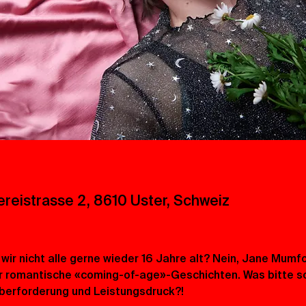
ereistrasse 2, 8610 Uster, Schweiz
ir nicht alle gerne wieder 16 Jahre alt? Nein, Jane Mumford
r romantische «coming-of-age»-Geschichten. Was bitte sol
 Überforderung und Leistungsdruck?!