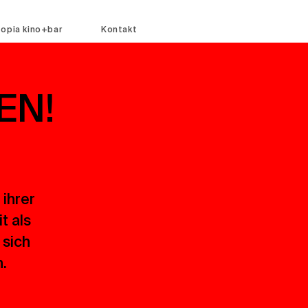
topia kino+bar
Kontakt
EN!
 ihrer
t als
 sich
.