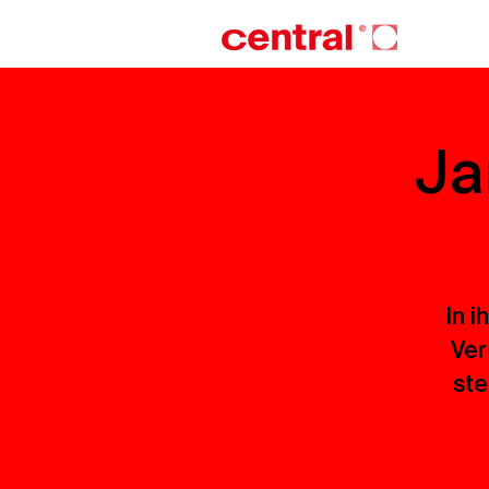
Ja
In i
Ver
ste