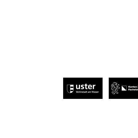
Abnormal, normal, egal – Hauptsache,
leitung@centraluster.ch
044 941 86 10
Central Uster
Brauereistrasse 2
8610 Uster​