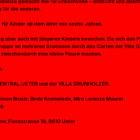
 ebenso gemacht wie für Erwachsene – bildstark und abenteu
 für die anderen.
für Kinder ab dem Alter von sechs Jahren.
ng aber auch mit jüngeren Kindern besuchen. Da sich das P
Gruppe an mehreren Stationen durch den Garten der Villa G
r zwischendurch eine kleine Pause machen.
n.
 CENTRAL USTER und der VILLA GRUNHOLZER.
, Simon Brusis, Bodo Krumwiede, Miro Lorenzo Maurer
ck
zer, Florastrasse 18, 8610 Uster