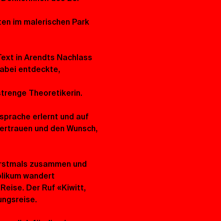
ten im malerischen Park 
Text in Arendts Nachlass 
abei entdeckte, 
strenge Theoretikerin.
sprache erlernt und auf 
Vertrauen und den Wunsch, 
rstmals zusammen und 
blikum wandert 
eise. Der Ruf «Kiwitt, 
ungsreise.