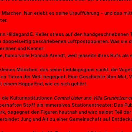
Märchen. Nun erlebt es seine Uraufführung – und das mit
ter.
erin Hildegard E. Keller stiess auf den handgeschriebenen 
on doppelseitig beschriebenen Luftpostpapieren. Was sie d
erinnen und Kenner: 
e, humorvolle Hannah Arendt, weit jenseits ihres Rufs als 
 kleines Mädchen, das seine Lieblingsgans sucht, die Vogel
en Tieren der Welt begegnet. Eine Geschichte über Mut, 
it einem Happy End, wie es sich gehört.
die Kulturinstitutionen 
Central Uster
 und 
Villa Grunholzer
 e
berhaften Stoff als immersives Stationentheater: Das Pu
, begegnet den Figuren hautnah und wird selbst Teil der R
 verbindet Jung und Alt zu einer Gemeinschaft auf Entdeck