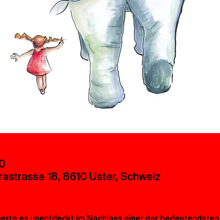
00
orastrasse 18, 8610 Uster, Schweiz
rte es unentdeckt im Nachlass einer der bedeutendsten 