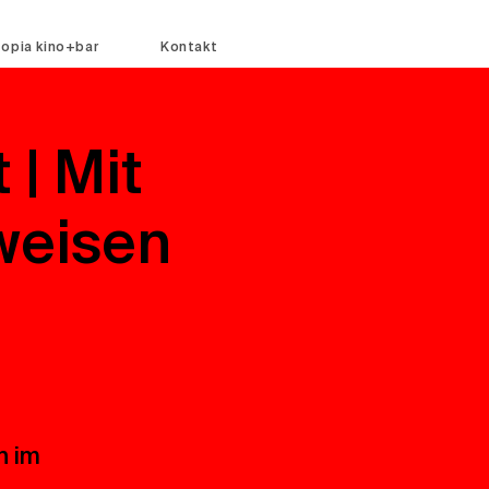
topia kino+bar
Kontakt
 | Mit
weisen
n im