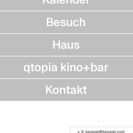
Besuch
Haus
qtopia kino+bar
Kontakt
Immer auf dem Laufenden bleiben? 
 ihr kommt ins Central!
E-Mail-Adresse