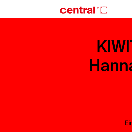
KIWI
Hanna
Ei