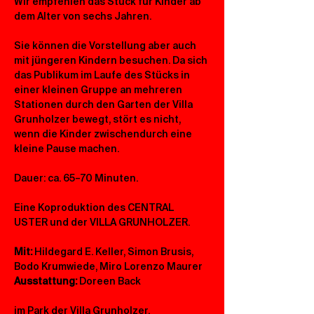
Wir empfehlen das Stück für Kinder ab 
dem Alter von sechs Jahren.
Sie können die Vorstellung aber auch 
mit jüngeren Kindern besuchen. Da sich 
das Publikum im Laufe des Stücks in 
einer kleinen Gruppe an mehreren 
Stationen durch den Garten der Villa 
Grunholzer bewegt, stört es nicht, 
wenn die Kinder zwischendurch eine 
kleine Pause machen.
Dauer: ca. 65–70 Minuten.
Eine Koproduktion des CENTRAL 
USTER und der VILLA GRUNHOLZER.
Mit:
 Hildegard E. Keller, Simon Brusis, 
Bodo Krumwiede, Miro Lorenzo Maurer
Ausstattung:
 Doreen Back
im Park der Villa Grunholzer, 