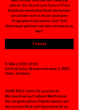
Weltformat. Und das seit zwanzig
Jahren. Ein Grund zum Feiern? Fürs
Publikum zweifellos! Doch die beiden
verzetteln sich in ihrem sechsten
Programm in kürzester Zeit: Soll
überhaupt gefeiert werden und wenn ja,
wie?
Tickets
11. März 2027, 20:00
Central Uster, Brauereistrasse 2, 8610
Uster, Schweiz
OHNE ROLF steht für pointierte 
Wortwechsel auf halbem Weltformat. 
Die vorgedruckten Plakate lassen auf 
den ersten Blick null Spontaneität zu. 