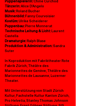
Puppenspielerin:
 Chine Curchod
Tänzerin:
 Alice D'Angelo
Musik:
 Roland Bucher
Bühnenbild: 
Fanny Courvoisier
Kostüm:
 Ulrike Scheiderer
Puppenbau:
 Pierre Monnerat
Technische Leitung & Licht: 
Laurent 
Castella
Dramaturgie:
 Ralph Blase
Produktion & Administration:
 Sandra 
Suter
In Koproduktion mit Fabriktheater Rote 
Fabrik Zürich, Théâtre des 
Marionnettes de Genève, Théâtre des 
Marionnettes de Lausanne, Luzerner 
Theater.
Mit Unterstützung von Stadt Zürich 
Kultur, Fachstelle Kultur Kanton Zürich, 
Pro Helvetia, Stanley Thomas Johnson 
Stiftung, Ernst Göhner Stiftung, SIS 