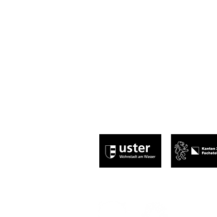
Abnormal, normal, egal – Hauptsache,
leitung@centraluster.ch
044 941 86 10
Central Uster
Brauereistrasse 2
8610 Uster​