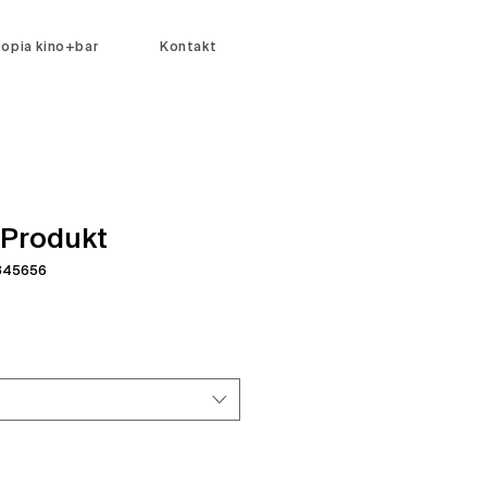
topia kino+bar
Kontakt
n Produkt
4345656