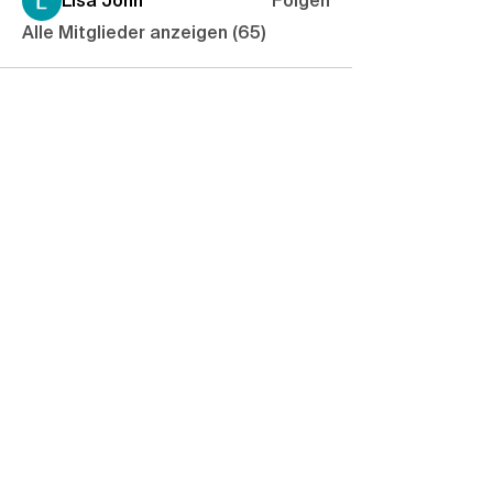
Lisa John
Folgen
Alle Mitglieder anzeigen (65)
Abnormal, normal, egal – Hauptsache, ihr
kommt ins Central!
leitung@centraluster.ch
044 941 86 10
Central Uster
Brauereistrasse 2
8610 Uster​
Immer auf dem Laufenden bleiben? Central-
Newslettter abonnieren!
E-Mail-Adresse