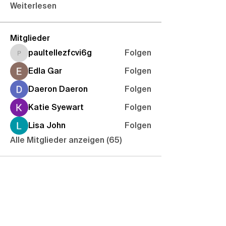
Weiterlesen
Mitglieder
paultellezfcvi6g
Folgen
paultellezfcvi6g
Edla Gar
Folgen
Daeron Daeron
Folgen
Katie Syewart
Folgen
Lisa John
Folgen
Alle Mitglieder anzeigen (65)
Abnormal, normal, egal – Hauptsache, ihr
kommt ins Central!