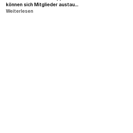
können sich Mitglieder austau
...
Weiterlesen
Mitglieder
paultellezfcvi6g
Folgen
paultellezfcvi6g
Edla Gar
Folgen
Daeron Daeron
Folgen
Katie Syewart
Folgen
Lisa John
Folgen
Alle Mitglieder anzeigen (65)
Abnormal, normal, egal – Hauptsache, ihr
kommt ins Central!